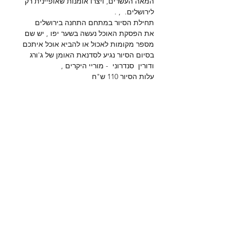
המאה העשרים, ויצרו אומנות שאופיינית רק 
לירושלים.  , .
תחילת הסיור במתחם התחנה בירושלים 
את הפסקת האוכל נעשה בשער יפו , יש שם 
מספר מקומות לאכול או להביא אוכל איתכם 
בסיום הסיור נגיע לסדנאת האומן של ג'ורג 
ודורין  סנדרוני  - מוריי היקרים ,   
עלות הסיור 110 ש"ח   
שיתוף