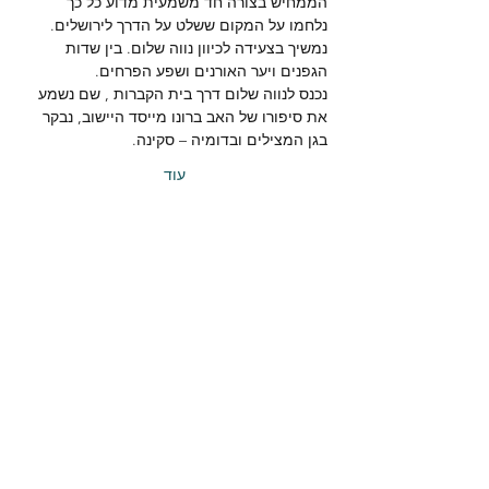
הממחיש בצורה חד משמעית מדוע כל כך 
נלחמו על המקום ששלט על הדרך לירושלים.
נמשיך בצעידה לכיוון נווה שלום. בין שדות 
הגפנים ויער האורנים ושפע הפרחים.
נכנס לנווה שלום דרך בית הקברות , שם נשמע 
את סיפורו של האב ברונו מייסד היישוב, נבקר 
בגן המצילים ובדומיה – סקינה.
עוד
שיתוף