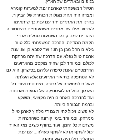
בנופים ובאתרים של הארץ.
הטיול המשפחתי שארגנה ענת למערות קומראן
ומצדה היה אחת מגולות הכותרת של הביקור.
בחרנו את האתרים יחד עם ענת כך שיתאימו
לאירוע. אילו שני אתרים משמעותיים בהיסטוריה
היהודית שגם קיבלו משמעות סמלית אחרי
הקמת המדינה. ההרכב המשפחתי כלל טווח
גילאים החל מבן בן ה13 ועד לסבא בן 86. ענת
ארגנה טיול נפלא עם הדרכה שהייתה מרתקת
לכולם ובמיוחד לבן שהיה מוקסם מהארועים
הדרמטיים שענת סיפרה עליהם בכישרון. היא גם
לא הסתפקה בתיאור הארועים אלא העלתה
שאלות למחשבה על גבורה, מיתוסים ועוד. כל
הארגון, החל מהלוגיסטיקה של הסעות וארוחות
ועד להדרכה באתרים היה מקצועי, מושקע
וברמה הגבוהה ביותר.
לא פשוט ויכול להיות גם די מלחיץ לארגן טיול
ממרחק. ובמיוחד בימי קורונה כשההנחיות
משתנות כל הזמן, ועוד בחורף כשגם מזג האויר
יכול לשתף או לא לשתף פעולה... עם ענת
התהליך כולו היה רגוע ומהנה.