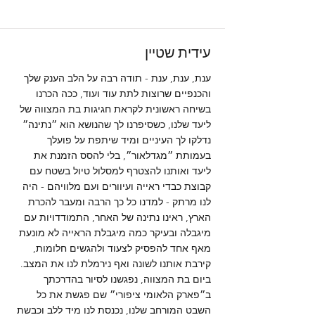
עידית שטיין
ענת, ענת, ענת - תודה רבה על הלב הענק שלך
והכנפיים שרוצות לתת עוד ועוד, ככה הכרנו
בשיחה ראשונית לקראת חגיגות בת המצווה של
ליעד שלנו, כשסיפרנו לך שהנושא הוא ״נתינה״
נדלקו לך העיניים ומיד שיתפת על פועלך
בעמותת ״מגדלאור״, בלי להסס הזמנת את
ליעד ואותנו להצטרף למסלול טיול בשטח עם
קבוצת כבדי ראייה ועיוורים ועם מלוויהם - היה
לנו מרתק - למדנו כל כך הרבה ומעבר להכרת
הארץ, ראינו נתינה של האחר, התמודדויות עם
מיגבלה ובעיקר כמה מיגבלת הראייה לא מונעת
מאף אחד להפסיק לצעוד ולהגשים חלומות,
קירבת אותנו לשונה ואף נירמלת לנו את המצב.
ביום בת המצווה, נפגשנו לסיור בהדרכתך
ב״פארק הלאומי ציפורי״ שם פגשת את כל
השבט המורחב שלנו, נכנסת לנו מיד ללב וכבשת