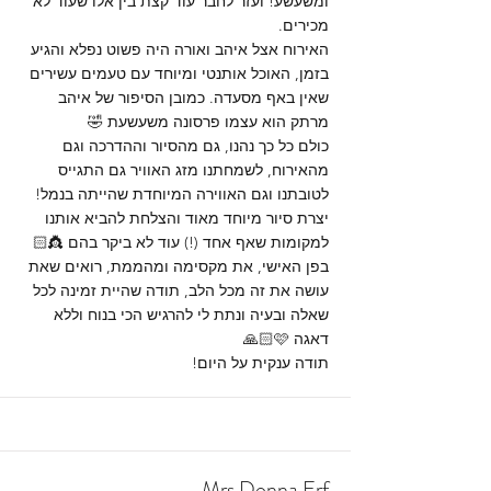
ומשעשע! ועזר לחבר עוד קצת בין אלו שעוד לא
מכירים.
האירוח אצל איהב ואורה היה פשוט נפלא והגיע
בזמן, האוכל אותנטי ומיוחד עם טעמים עשירים
שאין באף מסעדה. כמובן הסיפור של איהב
מרתק הוא עצמו פרסונה משעשעת 🤣
כולם כל כך נהנו, גם מהסיור וההדרכה וגם
מהאירוח, לשמחתנו מזג האוויר גם התגייס
לטובתנו וגם האווירה המיוחדת שהייתה בנמל!
יצרת סיור מיוחד מאוד והצלחת להביא אותנו
למקומות שאף אחד (!) עוד לא ביקר בהם 👸🏻
בפן האישי, את מקסימה ומהממת, רואים שאת
עושה את זה מכל הלב, תודה שהיית זמינה לכל
שאלה ובעיה ונתת לי להרגיש הכי בנוח וללא
דאגה 🩷🙏🏻
תודה ענקית על היום!
Mrs Donna Erf