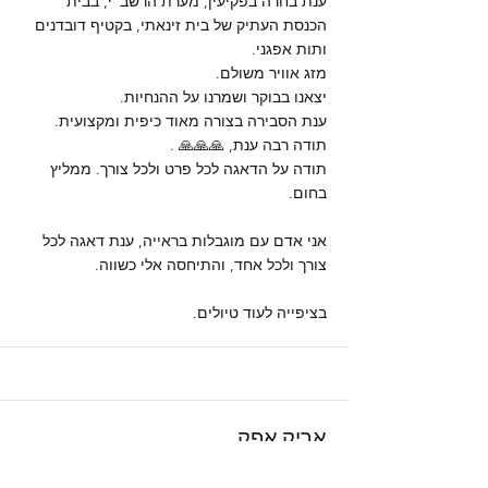
ענת בחרה בפקיעין, מערת הרשב"י, בבית
הכנסת העתיק של בית זינאתי, בקטיף דובדנים
ותות אפגני.
מזג אוויר משולם.
יצאנו בבוקר ושמרנו על ההנחיות.
ענת הסבירה בצורה מאוד כיפית ומקצועית.
תודה רבה ענת, 🙏🙏🙏 .
תודה על הדאגה לכל פרט ולכל צורך. ממליץ
בחום.
אני אדם עם מוגבלות בראייה, ענת דאגה לכל
צורך ולכל אחד, והתיחסה אלי כשווה.
בציפייה לעוד טיולים.
אריק אפק
קצת לפני שנסגרה המדינה, זכינו לטייל עם ענת