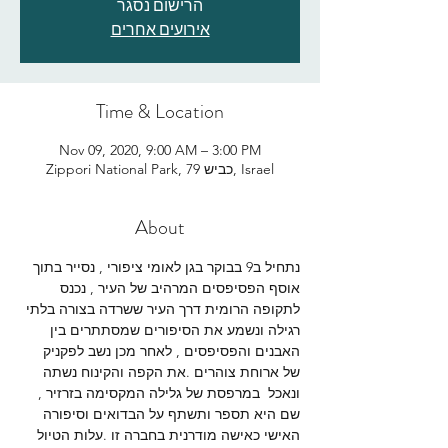
הרישום נסגר
אירועים אחרים
Time & Location
Nov 09, 2020, 9:00 AM – 3:00 PM
Zippori National Park, כביש 79, Israel
About
נתחיל ב9 בבוקר בגן לאומי ציפורי , נסייר בתוך 
אוסף הפסיפסים המרהיב של העיר , נכנס 
לתקופה הרומית דרך העיר ששרדה בצורה בלתי 
רגילה ונשמע את הסיפורים שמסתתרים בין 
האבנים והפסיפסים , לאחר מכן נשב לפקניק 
של ארוחת צוהרים .את הקפה והקינוח נשתה 
ונאכל  במרפסת של גלילה המקסימה בזרזיר , 
שם היא תספר ותשתף על הבדואים וסיפורה 
האישי כאישה מודרנית בחברה זו .עלות הטיול 