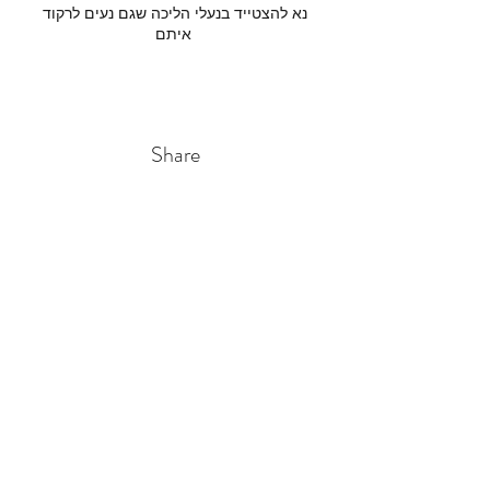
נא להצטייד בנעלי הליכה שגם נעים לרקוד
איתם
עלות 180 ש"ח לאדם כולל האירוח והארוחה
Share
0545290025