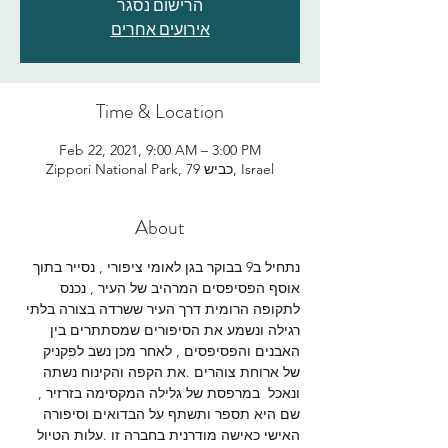
הרישום נסגר
אירועים אחרים
Time & Location
Feb 22, 2021, 9:00 AM – 3:00 PM
Zippori National Park, כביש 79, Israel
About
נתחיל ב9 בבוקר בגן לאומי ציפורי , נסייר בתוך 
אוסף הפסיפסים המרהיב של העיר , נכנס 
לתקופה הרומית דרך העיר ששרדה בצורה בלתי 
רגילה ונשמע את הסיפורים שמסתתרים בין 
האבנים והפסיפסים , לאחר מכן נשב לפקניק 
של ארוחת צוהרים .את הקפה והקינוח נשתה 
ונאכל  במרפסת של גלילה המקסימה בזרזיר , 
שם היא תספר ותשתף על הבדואים וסיפורה 
האישי כאישה מודרנית בחברה זו .עלות הטיול 